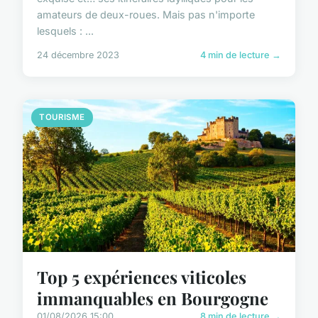
amateurs de deux-roues. Mais pas n'importe
lesquels : ...
24 décembre 2023
4 min de lecture →
TOURISME
Top 5 expériences viticoles
immanquables en Bourgogne
01/08/2026 15:00
8 min de lecture →