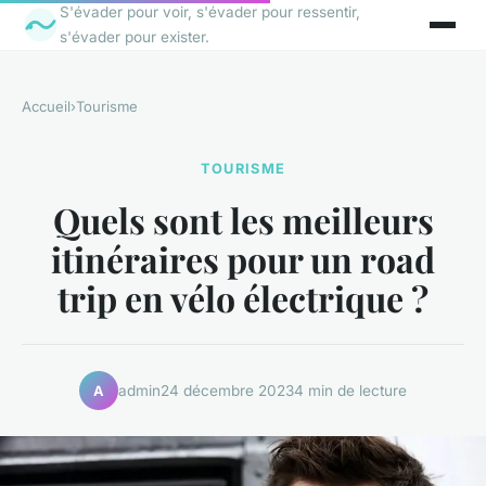
S'évader pour voir, s'évader pour ressentir,
s'évader pour exister.
Accueil
›
Tourisme
TOURISME
Quels sont les meilleurs
itinéraires pour un road
trip en vélo électrique ?
admin
24 décembre 2023
4 min de lecture
A